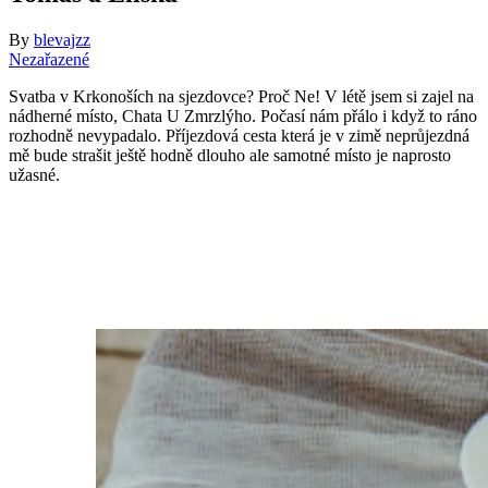
By
blevajzz
Nezařazené
Svatba v Krkonoších na sjezdovce? Proč Ne! V létě jsem si zajel na
nádherné místo, Chata U Zmrzlýho. Počasí nám přálo i když to ráno
rozhodně nevypadalo. Příjezdová cesta která je v zimě neprůjezdná
mě bude strašit ještě hodně dlouho ale samotné místo je naprosto
užasné.